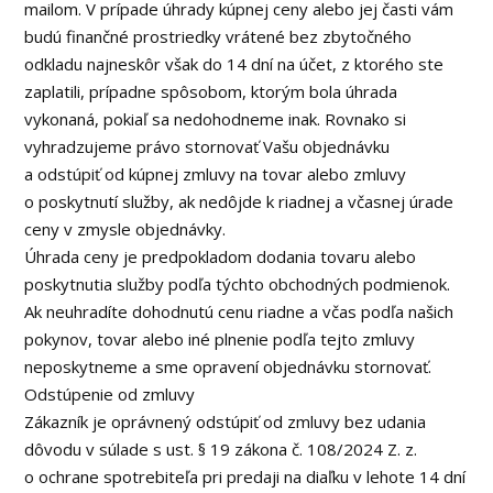
mailom. V prípade úhrady kúpnej ceny alebo jej časti vám
budú finančné prostriedky vrátené bez zbytočného
odkladu najneskôr však do 14 dní na účet, z ktorého ste
zaplatili, prípadne spôsobom, ktorým bola úhrada
vykonaná, pokiaľ sa nedohodneme inak. Rovnako si
vyhradzujeme právo stornovať Vašu objednávku
a odstúpiť od kúpnej zmluvy na tovar alebo zmluvy
o poskytnutí služby, ak nedôjde k riadnej a včasnej úrade
ceny v zmysle objednávky.
Úhrada ceny je predpokladom dodania tovaru alebo
poskytnutia služby podľa týchto obchodných podmienok.
Ak neuhradíte dohodnutú cenu riadne a včas podľa našich
pokynov, tovar alebo iné plnenie podľa tejto zmluvy
neposkytneme a sme opravení objednávku stornovať.
Odstúpenie od zmluvy
Zákazník je oprávnený odstúpiť od zmluvy bez udania
dôvodu v súlade s ust. § 19 zákona č. 108/2024 Z. z.
o ochrane spotrebiteľa pri predaji na diaľku v lehote 14 dní