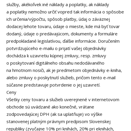
služby, akékoľvek iné náklady a poplatky, ak náklady
a poplatky nemožno určiť vopred tak informácia o spôsobe
ich určenia/výpočtu, spôsob platby, údaj o záväznej
dodacej lehote tovaru, údaje o mieste, kde má byť tovar
dodaný, údaje o predávajúcom, dokumenty a formuláre
predpokladané legislatívou, ďalšie informácie. Doručením
potvrdzujúceho e-mailu o prijatí vašej objednávky
dochádza k uzavretiu kúpnej zmluvy, resp. zmluvy
o poskytovaní digitálneho obsahu nedodávaného
na hmotnom nosiči, ak je predmetom objednávky e-kniha,
alebo zmluvy o poskytnutí služieb, pričom tento e-mail
súčasne predstavuje potvrdenie o jej uzavretí.
Ceny
Všetky ceny tovaru a služieb uverejnené v internetovom
obchode sú uvádzané ako konečné, vrátane
zodpovedajúcej DPH (ak sa uplatňuje) vo výške
stanovenej platným právnym predpisom Slovenskej
republiky (zvyčajne 10% pri knihách, 20% pri eknihách,