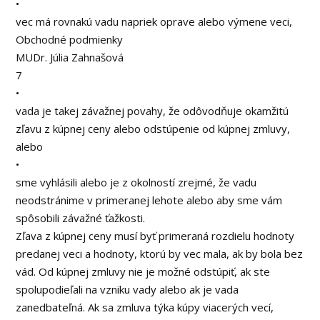
•
vec má rovnakú vadu napriek oprave alebo výmene veci,
Obchodné podmienky
MUDr. Júlia Zahnašová
7
•
vada je takej závažnej povahy, že odôvodňuje okamžitú
zľavu z kúpnej ceny alebo odstúpenie od kúpnej zmluvy,
alebo
•
sme vyhlásili alebo je z okolností zrejmé, že vadu
neodstránime v primeranej lehote alebo aby sme vám
spôsobili závažné ťažkosti.
Zľava z kúpnej ceny musí byť primeraná rozdielu hodnoty
predanej veci a hodnoty, ktorú by vec mala, ak by bola bez
vád. Od kúpnej zmluvy nie je možné odstúpiť, ak ste
spolupodieľali na vzniku vady alebo ak je vada
zanedbateľná. Ak sa zmluva týka kúpy viacerých vecí,