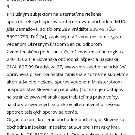
9
Príslušným subjektom na alternatívne riešenie
spotrebiteľských sporov s internetovým obchodom MUDr.
Júlia Zahnašová, so sídlom: 289 Vrádište 908 49, IČO:
56921799, DIČ: [●], zapísaným v živnostenskom registri
vedenom Okresným úradom Senica, odborom
živnostenského podnikania, číslo živnostenského registra
240-33624 je Slovenská obchodná inšpekcia Bajkalská
21/A, 827 99 Bratislava 27, www.soi.sk alebo iná príslušná
oprávnená právnická osoba zapísaná v zozname subjektov
alternatívneho riešenia sporov vedenom Ministerstvom
hospodárstva Slovenskej republiky (zoznam je dostupný
na stránke www.mhsr.sk); spotrebiteľ má právo voľby,
na ktorý z uvedených subjektov alternatívneho riešenia
spotrebiteľských sporov sa obráti.
Orgán dozoru, ktorému obchodník podlieha, je Slovenská
obchodná inšpekcia: Inšpektorát SOI pre Trnavský kraj,
Pekárska 23, 917 01 Trnava 1, Odbor výkonu dohľadu, tel.