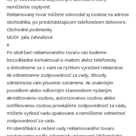
nemôžeme ovplyvniť.
Reklamovaný tovar môžete odovzdať aj osobne na adrese
obchodníka, po predchádzajúcom telefonickom dohovore.
Obchodné podmienky
MUDr. Júlia Zahnašová
6
Po obdržaní reklamovaného tovaru vás budeme
bezodkladne kontaktovať e-mailom alebo telefonicky
a dohodneme sa s vami na rýchlom vyriešení reklamácie.
Ak odmietneme zodpovednosť za vady, dôvody
odmietnutia vám písomne oznámime. Ak znaleckým
posudkom alebo odborným stanoviskom vydaným
akreditovanou osobou, autorizovanou osobou alebo
notifikovanou osobou preukážete zodpovednosť za vadu,
môžete vytknúť vadu opakovane a nemôžeme odmietnuť
zodpovednosť za vadu.
Pri identifikácii a riešení vady reklamovaného tovaru
postupujeme podľa zákonných ustanovení Občianskeho