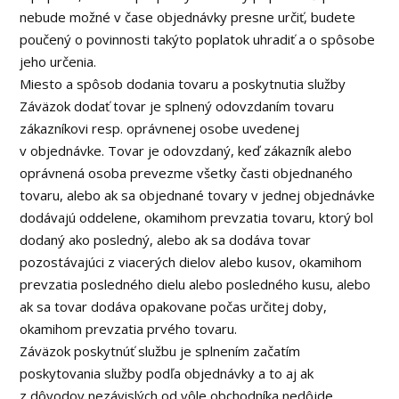
nebude možné v čase objednávky presne určiť, budete
poučený o povinnosti takýto poplatok uhradiť a o spôsobe
jeho určenia.
Miesto a spôsob dodania tovaru a poskytnutia služby
Záväzok dodať tovar je splnený odovzdaním tovaru
zákazníkovi resp. oprávnenej osobe uvedenej
v objednávke. Tovar je odovzdaný, keď zákazník alebo
oprávnená osoba prevezme všetky časti objednaného
tovaru, alebo ak sa objednané tovary v jednej objednávke
dodávajú oddelene, okamihom prevzatia tovaru, ktorý bol
dodaný ako posledný, alebo ak sa dodáva tovar
pozostávajúci z viacerých dielov alebo kusov, okamihom
prevzatia posledného dielu alebo posledného kusu, alebo
ak sa tovar dodáva opakovane počas určitej doby,
okamihom prevzatia prvého tovaru.
Záväzok poskytnúť službu je splnením začatím
poskytovania služby podľa objednávky a to aj ak
z dôvodov nezávislých od vôle obchodníka nedôjde