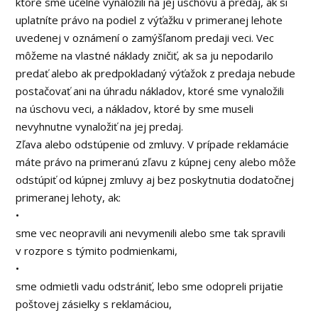
ktoré sme účelne vynaložili na jej úschovu a predaj, ak si
uplatníte právo na podiel z výťažku v primeranej lehote
uvedenej v oznámení o zamýšľanom predaji veci. Vec
môžeme na vlastné náklady zničiť, ak sa ju nepodarilo
predať alebo ak predpokladaný výťažok z predaja nebude
postačovať ani na úhradu nákladov, ktoré sme vynaložili
na úschovu veci, a nákladov, ktoré by sme museli
nevyhnutne vynaložiť na jej predaj.
Zľava alebo odstúpenie od zmluvy. V prípade reklamácie
máte právo na primeranú zľavu z kúpnej ceny alebo môže
odstúpiť od kúpnej zmluvy aj bez poskytnutia dodatočnej
primeranej lehoty, ak:
•
sme vec neopravili ani nevymenili alebo sme tak spravili
v rozpore s týmito podmienkami,
•
sme odmietli vadu odstrániť, lebo sme odopreli prijatie
poštovej zásielky s reklamáciou,