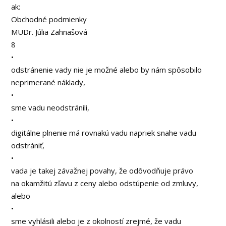
ak:
Obchodné podmienky
MUDr. Júlia Zahnašová
8
•
odstránenie vady nie je možné alebo by nám spôsobilo
neprimerané náklady,
•
sme vadu neodstránili,
•
digitálne plnenie má rovnakú vadu napriek snahe vadu
odstrániť,
•
vada je takej závažnej povahy, že odôvodňuje právo
na okamžitú zľavu z ceny alebo odstúpenie od zmluvy,
alebo
•
sme vyhlásili alebo je z okolností zrejmé, že vadu