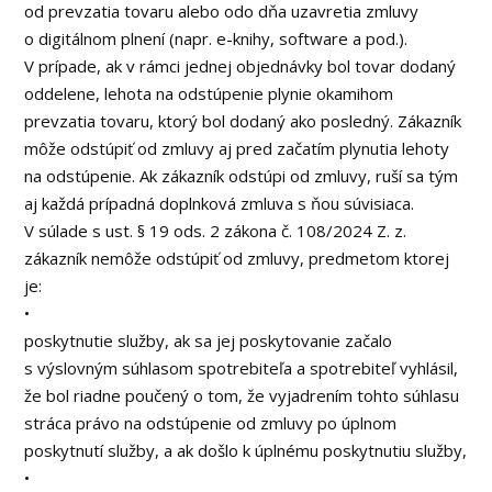
od prevzatia tovaru alebo odo dňa uzavretia zmluvy
o digitálnom plnení (napr. e-knihy, software a pod.).
V prípade, ak v rámci jednej objednávky bol tovar dodaný
oddelene, lehota na odstúpenie plynie okamihom
prevzatia tovaru, ktorý bol dodaný ako posledný. Zákazník
môže odstúpiť od zmluvy aj pred začatím plynutia lehoty
na odstúpenie. Ak zákazník odstúpi od zmluvy, ruší sa tým
aj každá prípadná doplnková zmluva s ňou súvisiaca.
V súlade s ust. § 19 ods. 2 zákona č. 108/2024 Z. z.
zákazník nemôže odstúpiť od zmluvy, predmetom ktorej
je:
•
poskytnutie služby, ak sa jej poskytovanie začalo
s výslovným súhlasom spotrebiteľa a spotrebiteľ vyhlásil,
že bol riadne poučený o tom, že vyjadrením tohto súhlasu
stráca právo na odstúpenie od zmluvy po úplnom
poskytnutí služby, a ak došlo k úplnému poskytnutiu služby,
•