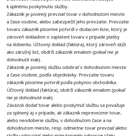
k úplnému poskytnutiu služby.
Zákazník je povinný prevziať tovar v dohodnutom mieste
a čase osobne, alebo zabezpečiť jeho prevzatie. Prevzatie
tovaru zákazník písomne potvrdí v dodacom liste, ktorý je
zároveň dokladom o zaplatení tovaru v prípade platby
na dobierku. Účtovný doklad (faktúra), ktorý zároveň slúži
ako záručný list, obdrží zákazník emailom (pokiaľ nie je
dohodnuté inak).
Zákazník je povinný službu odobrať v dohodnutom mieste
a čase osobne, podľa objednávky. Prevzatie tovaru
zákazník písomne potvrdí podľa pokynov obchodníka.
Účtovný doklad (faktúra), obdrží zákazník emailom (pokiaľ
nie je dohodnuté inak).
Záväzok dodať tovar alebo poskytnúť službu sa považuje
za splnený aj v prípade, ak zákazník neprevezme tovar,
alebo neodoberie službu, v dohodnutom čase a na
dohodnutom mieste, resp. odmietne tovar prevziať alebo
službu odovzdať alebo iným konaním odporuje účelu