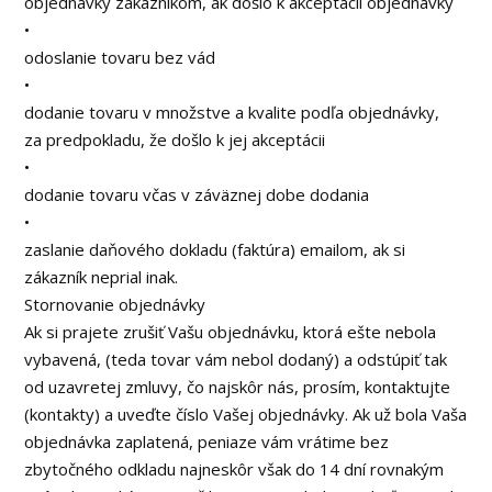
objednávky zákazníkom, ak došlo k akceptácii objednávky
•
odoslanie tovaru bez vád
•
dodanie tovaru v množstve a kvalite podľa objednávky,
za predpokladu, že došlo k jej akceptácii
•
dodanie tovaru včas v záväznej dobe dodania
•
zaslanie daňového dokladu (faktúra) emailom, ak si
zákazník neprial inak.
Stornovanie objednávky
Ak si prajete zrušiť Vašu objednávku, ktorá ešte nebola
vybavená, (teda tovar vám nebol dodaný) a odstúpiť tak
od uzavretej zmluvy, čo najskôr nás, prosím, kontaktujte
(kontakty) a uveďte číslo Vašej objednávky. Ak už bola Vaša
objednávka zaplatená, peniaze vám vrátime bez
zbytočného odkladu najneskôr však do 14 dní rovnakým