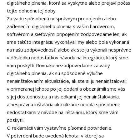
digitálneho plnenia, ktorá sa vyskytne alebo prejaví počas
tejto dohodnutej doby.
Za vadu spôsobenú nesprávnym prepojením alebo
začlenením digitálneho plnenia s vašim hardvérom,
softvérom a sieťovými pripojením zodpovedáme len, ak
sme takúto integráciu vykonávali my alebo bola vykonaná
na našu zodpovednosť, alebo ak ste ju vykonali nesprávne
v dôsledku nedostatkov návodu na integráciu, ktorý sme
vám poskytli. Rovnako nezodpovedáme za vady
digitálneho plnenia, ak sú spôsobené výlučne
nenainštalovaním aktualizácie, ak ste si ju nenainštalovali
v primeranej lehote po jej dodaní a oboznámili sme vás
s jej dostupnosťou a následkami jej nenainštalovania,
a nesprávna inštalácia aktualizácie nebola spôsobené
nedostatkami v návode na inštaláciu, ktorý sme vám
poskytli.
O reklamácii vám vystavíme písomné potvrdenie.
V potvrdení bude uvedená lehota, v ktorej sa