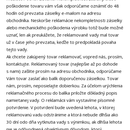
poškodenie tovaru vám však odporúčame oznámiť do 48
hodín od prevzatia zásielky e-mailom na adresu
obchodníka. Neskoršie reklamácie nekompletnosti zásielky
alebo mechanického poškodenia výrobku totiž bude možné
uznať, len ak preukážete, že reklamované vady mal tovar
už v čase jeho prevzatia, keďže to predpokladá povaha
tejto vady.
Ak chcete zakúpený tovar reklamovať, vopred nás, prosím,
kontaktujte. Reklamovaný tovar (najlepšie až po dohode
s nami) zašlite prosím na adresu obchodníka, odporúčame
Vám tovar zaslať ako balík doporučenou zásielkou. Tovar
nám, prosím, neposielajte dobierkou. Za účelom urýchlenia
reklamačného procesu do balíka priložte dôkladný popis
namietanej vady. O reklamácii vám vystavíme písomné
potvrdenie. V potvrdení bude uvedená lehota, v ktorej
reklamovanú vadu odstránime a ktorá nebude dlhšia ako
30 dní odo dňa vytknutia vady s výnimkou, ak dlhšia lehota
nie je odôvodnená objektívnym dôvodom, ktorý