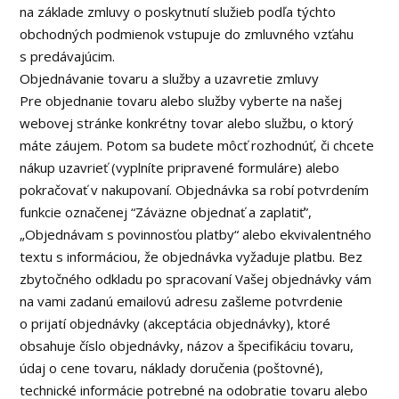
na základe zmluvy o poskytnutí služieb podľa týchto
obchodných podmienok vstupuje do zmluvného vzťahu
s predávajúcim.
Objednávanie tovaru a služby a uzavretie zmluvy
Pre objednanie tovaru alebo služby vyberte na našej
webovej stránke konkrétny tovar alebo službu, o ktorý
máte záujem. Potom sa budete môcť rozhodnúť, či chcete
nákup uzavrieť (vyplníte pripravené formuláre) alebo
pokračovať v nakupovaní. Objednávka sa robí potvrdením
funkcie označenej “Záväzne objednať a zaplatiť”,
„Objednávam s povinnosťou platby“ alebo ekvivalentného
textu s informáciou, že objednávka vyžaduje platbu. Bez
zbytočného odkladu po spracovaní Vašej objednávky vám
na vami zadanú emailovú adresu zašleme potvrdenie
o prijatí objednávky (akceptácia objednávky), ktoré
obsahuje číslo objednávky, názov a špecifikáciu tovaru,
údaj o cene tovaru, náklady doručenia (poštovné),
technické informácie potrebné na odobratie tovaru alebo