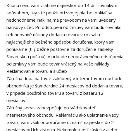
Kúpnu cenu vám vrátime najneskôr do 14 dní rovnakým
spôsobom, aký ste použili pri svojej platbe, pokiaľ sa
nedohodneme inak, najmä prevodom na vami uvedený
bankový účet. Pri odstúpení od zmluvy vám budú rovnako
refundované náklady dodania tovaru v rozsahu
najlacnejšieho bežného spôsobu doručenia, ktorý vám
ponúkame (t. j. bežné poštovné za doručenie zásielky
Slovenskou poštou). V prípade neoprávneného odstúpenia
od zmluvy vám bude tovar vrátený na Vaše náklady.
Reklamovanie tovaru a služieb
Záručná doba na tovar zakúpený v internetovom obchode
obchodníka je štandardne 24 mesiacov od dodania tovaru,
v prípade použitého tovaru a tovaru z bazáru 12
mesiacov.
Záručný servis zabezpečuje prevádzkovateľ
internetového obchodu. Reklamáciu ako uplatnenie vady
tovaru vám však odporúčame oznámiť najneskôr do 2
mesiacov od ich zistenia. Nekompletnosť zásielky alebo