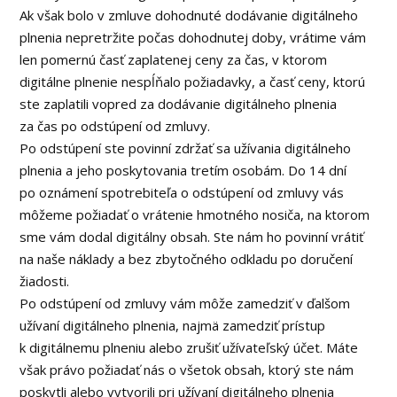
Ak však bolo v zmluve dohodnuté dodávanie digitálneho
plnenia nepretržite počas dohodnutej doby, vrátime vám
len pomernú časť zaplatenej ceny za čas, v ktorom
digitálne plnenie nespĺňalo požiadavky, a časť ceny, ktorú
ste zaplatili vopred za dodávanie digitálneho plnenia
za čas po odstúpení od zmluvy.
Po odstúpení ste povinní zdržať sa užívania digitálneho
plnenia a jeho poskytovania tretím osobám. Do 14 dní
po oznámení spotrebiteľa o odstúpení od zmluvy vás
môžeme požiadať o vrátenie hmotného nosiča, na ktorom
sme vám dodal digitálny obsah. Ste nám ho povinní vrátiť
na naše náklady a bez zbytočného odkladu po doručení
žiadosti.
Po odstúpení od zmluvy vám môže zamedziť v ďalšom
užívaní digitálneho plnenia, najmä zamedziť prístup
k digitálnemu plneniu alebo zrušiť užívateľský účet. Máte
však právo požiadať nás o všetok obsah, ktorý ste nám
poskytli alebo vytvorili pri užívaní digitálneho plnenia