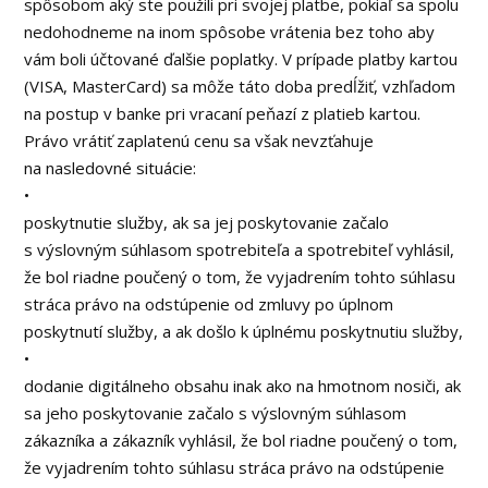
spôsobom aký ste použili pri svojej platbe, pokiaľ sa spolu
nedohodneme na inom spôsobe vrátenia bez toho aby
vám boli účtované ďalšie poplatky. V prípade platby kartou
(VISA, MasterCard) sa môže táto doba predĺžiť, vzhľadom
na postup v banke pri vracaní peňazí z platieb kartou.
Právo vrátiť zaplatenú cenu sa však nevzťahuje
na nasledovné situácie:
•
poskytnutie služby, ak sa jej poskytovanie začalo
s výslovným súhlasom spotrebiteľa a spotrebiteľ vyhlásil,
že bol riadne poučený o tom, že vyjadrením tohto súhlasu
stráca právo na odstúpenie od zmluvy po úplnom
poskytnutí služby, a ak došlo k úplnému poskytnutiu služby,
•
dodanie digitálneho obsahu inak ako na hmotnom nosiči, ak
sa jeho poskytovanie začalo s výslovným súhlasom
zákazníka a zákazník vyhlásil, že bol riadne poučený o tom,
že vyjadrením tohto súhlasu stráca právo na odstúpenie