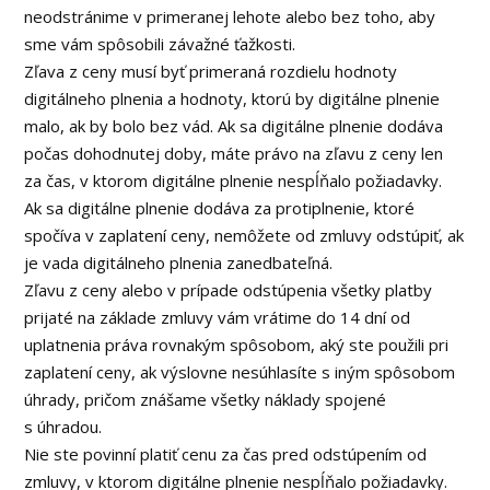
neodstránime v primeranej lehote alebo bez toho, aby
sme vám spôsobili závažné ťažkosti.
Zľava z ceny musí byť primeraná rozdielu hodnoty
digitálneho plnenia a hodnoty, ktorú by digitálne plnenie
malo, ak by bolo bez vád. Ak sa digitálne plnenie dodáva
počas dohodnutej doby, máte právo na zľavu z ceny len
za čas, v ktorom digitálne plnenie nespĺňalo požiadavky.
Ak sa digitálne plnenie dodáva za protiplnenie, ktoré
spočíva v zaplatení ceny, nemôžete od zmluvy odstúpiť, ak
je vada digitálneho plnenia zanedbateľná.
Zľavu z ceny alebo v prípade odstúpenia všetky platby
prijaté na základe zmluvy vám vrátime do 14 dní od
uplatnenia práva rovnakým spôsobom, aký ste použili pri
zaplatení ceny, ak výslovne nesúhlasíte s iným spôsobom
úhrady, pričom znášame všetky náklady spojené
s úhradou.
Nie ste povinní platiť cenu za čas pred odstúpením od
zmluvy, v ktorom digitálne plnenie nespĺňalo požiadavky.