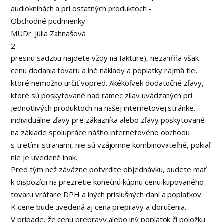
audioknihách a pri ostatných produktoch -
Obchodné podmienky
MUDr. Júlia Zahnašová
2
presnú sadzbu nájdete vždy na faktúre), nezahŕňa však
cenu dodania tovaru a iné náklady a poplatky najmä tie,
ktoré nemožno určiť vopred. Akékoľvek dodatočné zľavy,
ktoré sú poskytované nad rámec zliav uvádzaných pri
jednotlivých produktoch na našej internetovej stránke,
individuálne zľavy pre zákazníka alebo zľavy poskytované
na základe spolupráce nášho internetového obchodu
s tretími stranami, nie sú vzájomne kombinovateľné, pokiaľ
nie je uvedené inak.
Pred tým než záväzne potvrdíte objednávku, budete mať
k dispozícii na prezretie konečnú kúpnu cenu kupovaného
tovaru vrátane DPH a iných príslušných daní a poplatkov.
K cene bude uvedená aj cena prepravy a doručenia.
V prípade, že cenu prepravy alebo iný poplatok či položku