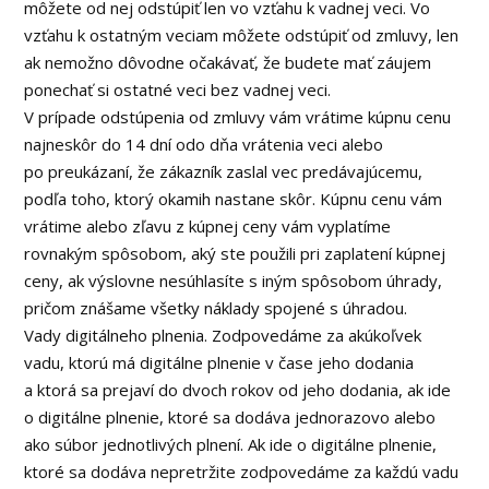
môžete od nej odstúpiť len vo vzťahu k vadnej veci. Vo
vzťahu k ostatným veciam môžete odstúpiť od zmluvy, len
ak nemožno dôvodne očakávať, že budete mať záujem
ponechať si ostatné veci bez vadnej veci.
V prípade odstúpenia od zmluvy vám vrátime kúpnu cenu
najneskôr do 14 dní odo dňa vrátenia veci alebo
po preukázaní, že zákazník zaslal vec predávajúcemu,
podľa toho, ktorý okamih nastane skôr. Kúpnu cenu vám
vrátime alebo zľavu z kúpnej ceny vám vyplatíme
rovnakým spôsobom, aký ste použili pri zaplatení kúpnej
ceny, ak výslovne nesúhlasíte s iným spôsobom úhrady,
pričom znášame všetky náklady spojené s úhradou.
Vady digitálneho plnenia. Zodpovedáme za akúkoľvek
vadu, ktorú má digitálne plnenie v čase jeho dodania
a ktorá sa prejaví do dvoch rokov od jeho dodania, ak ide
o digitálne plnenie, ktoré sa dodáva jednorazovo alebo
ako súbor jednotlivých plnení. Ak ide o digitálne plnenie,
ktoré sa dodáva nepretržite zodpovedáme za každú vadu