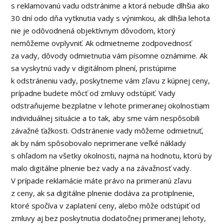
s reklamovanú vadu odstránime a ktorá nebude dlhšia ako
30 dní odo dňa vytknutia vady s výnimkou, ak dlhšia lehota
nie je odôvodnená objektívnym dôvodom, ktorý
nemôžeme ovplyvniť. Ak odmietneme zodpovednosť
za vady, dôvody odmietnutia vám písomne oznámime. Ak
sa vyskytnú vady v digitálnom plnení, pristúpime
k odstráneniu vady, poskytneme vám zľavu z kúpnej ceny,
prípadne budete môcť od zmluvy odstúpiť. Vady
odstraňujeme bezplatne v lehote primeranej okolnostiam
individuálnej situácie a to tak, aby sme vám nespôsobili
závažné ťažkosti. Odstránenie vady môžeme odmietnuť,
ak by nám spôsobovalo neprimerane veľké náklady
s ohľadom na všetky okolnosti, najmä na hodnotu, ktorú by
malo digitálne plnenie bez vady a na závažnosť vady.
V prípade reklamácie máte právo na primeranú zľavu
z ceny, ak sa digitálne plnenie dodáva za protiplnenie,
ktoré spočíva v zaplatení ceny, alebo môže odstúpiť od
zmluvy aj bez poskytnutia dodatočnej primeranej lehoty,