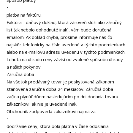
Spôsob platby
•
platba na faktúru.
Faktúra - daňový doklad, ktorá zároveň slúži ako záručný
list (ak nebolo dohodnuté inak), vám bude doručená
emailom. Ak doklad chýba, prosíme informuje nás čo
najskôr telefonicky na číslo uvedené v týchto podmienkach
alebo na e-mailovú adresu uvedenú v týchto podmienkach.
Lehota na úhradu ceny závisí od zvolené spôsobu úhrady
a našich pokynov.
Záručná doba
Na všetok predávaný tovar je poskytovaná zákonom
stanovená záručná doba 24 mesiacov. Záručná doba
začína plynúť dňom nasledujúcim po dni dodania tovaru
zákazníkovi, ak nie je uvedené inak.
Obchodník zodpovedá zákazníkovi najmä za:
•
dodržanie ceny, ktorá bola platná v čase odoslania