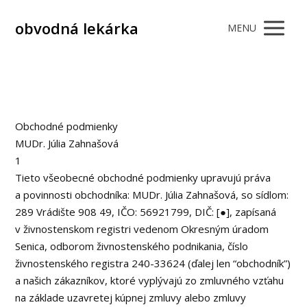
obvodná lekárka
MENU
Obchodné podmienky
MUDr. Júlia Zahnašová
1
Tieto všeobecné obchodné podmienky upravujú práva
a povinnosti obchodníka: MUDr. Júlia Zahnašová, so sídlom:
289 Vrádište 908 49, IČO: 56921799, DIČ: [●], zapísaná
v živnostenskom registri vedenom Okresným úradom
Senica, odborom živnostenského podnikania, číslo
živnostenského registra 240-33624 (ďalej len “obchodník”)
a našich zákazníkov, ktoré vyplývajú zo zmluvného vzťahu
na základe uzavretej kúpnej zmluvy alebo zmluvy