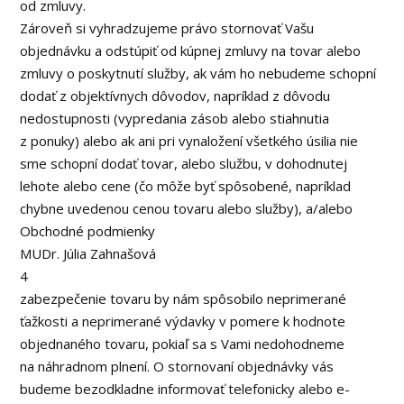
od zmluvy.
Zároveň si vyhradzujeme právo stornovať Vašu
objednávku a odstúpiť od kúpnej zmluvy na tovar alebo
zmluvy o poskytnutí služby, ak vám ho nebudeme schopní
dodať z objektívnych dôvodov, napríklad z dôvodu
nedostupnosti (vypredania zásob alebo stiahnutia
z ponuky) alebo ak ani pri vynaložení všetkého úsilia nie
sme schopní dodať tovar, alebo službu, v dohodnutej
lehote alebo cene (čo môže byť spôsobené, napríklad
chybne uvedenou cenou tovaru alebo služby), a/alebo
Obchodné podmienky
MUDr. Júlia Zahnašová
4
zabezpečenie tovaru by nám spôsobilo neprimerané
ťažkosti a neprimerané výdavky v pomere k hodnote
objednaného tovaru, pokiaľ sa s Vami nedohodneme
na náhradnom plnení. O stornovaní objednávky vás
budeme bezodkladne informovať telefonicky alebo e-