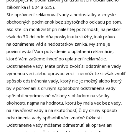
zákonníka (§ 624 a 625).
Ste oprávnení reklamovať vady a nedostatky v zmysle
obchodných podmienok bez zbytočného odkladu po tom,
ako ste ich mohli zistiť pri náležitej pozornosti, najneskôr
však do 30 dní odo dňa poskytnutia služby, inak právo
na oznámenie vád a nedostatkov zaniká. My sme je
povinní vydať Vám potvrdenie o uplatnení reklamácie,
ktoré Vám zašleme ihneď po uplatnení reklamácie.
Odstránenie vady. Máte právo zvoliť si odstránenie vady
výmenou veci alebo opravou veci – nemôžete si však zvoliť
spôsob odstránenia vady, ktorý nie je možný alebo ktorý
by v porovnaní s druhým spôsobom odstránenia vady
spôsobil neprimerané náklady s ohľadom na všetky
okolnosti, najmä na hodnotu, ktorú by mala vec bez vady,
na závažnosť vady a na skutočnosť, či by druhý spôsob
odstránenia vady spôsobil vám značné ťažkosti.
Odstránenie vady môžeme odmietnuť, ak oprava ani