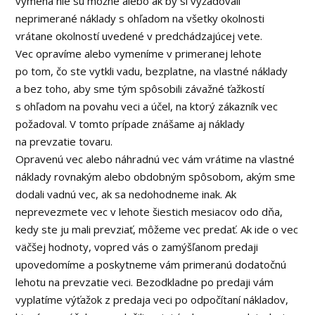
výmena nie sú možné alebo ak by si vyžadovali
neprimerané náklady s ohľadom na všetky okolnosti
vrátane okolností uvedené v predchádzajúcej vete.
Vec opravíme alebo vymeníme v primeranej lehote
po tom, čo ste vytkli vadu, bezplatne, na vlastné náklady
a bez toho, aby sme tým spôsobili závažné ťažkostí
s ohľadom na povahu veci a účel, na ktorý zákazník vec
požadoval. V tomto prípade znášame aj náklady
na prevzatie tovaru.
Opravenú vec alebo náhradnú vec vám vrátime na vlastné
náklady rovnakým alebo obdobným spôsobom, akým sme
dodali vadnú vec, ak sa nedohodneme inak. Ak
neprevezmete vec v lehote šiestich mesiacov odo dňa,
kedy ste ju mali prevziať, môžeme vec predať. Ak ide o vec
väčšej hodnoty, vopred vás o zamýšľanom predaji
upovedomíme a poskytneme vám primeranú dodatočnú
lehotu na prevzatie veci. Bezodkladne po predaji vám
vyplatíme výťažok z predaja veci po odpočítaní nákladov,