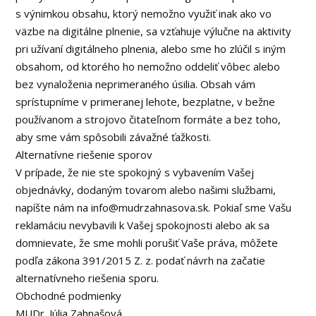
s výnimkou obsahu, ktorý nemožno využiť inak ako vo
väzbe na digitálne plnenie, sa vzťahuje výlučne na aktivity
pri užívaní digitálneho plnenia, alebo sme ho zlúčil s iným
obsahom, od ktorého ho nemožno oddeliť vôbec alebo
bez vynaloženia neprimeraného úsilia. Obsah vám
sprístupníme v primeranej lehote, bezplatne, v bežne
používanom a strojovo čitateľnom formáte a bez toho,
aby sme vám spôsobili závažné ťažkosti.
Alternatívne riešenie sporov
V prípade, že nie ste spokojný s vybavením Vašej
objednávky, dodaným tovarom alebo našimi službami,
napíšte nám na info@mudrzahnasova.sk. Pokiaľ sme Vašu
reklamáciu nevybavili k Vašej spokojnosti alebo ak sa
domnievate, že sme mohli porušiť Vaše práva, môžete
podľa zákona 391/2015 Z. z. podať návrh na začatie
alternatívneho riešenia sporu.
Obchodné podmienky
MUDr. Júlia Zahnašová