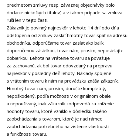
predmetom zmluvy resp. záväznej objednávky bolo
dodanie niekoľkých titulov) a v takom prípade sa zmluva
ruší len v tejto časti.
Zákazník je povinný najneskôr v lehote 14 dní odo dňa
odstúpenia od zmluvy zaslať hmotný tovar späť na adresu
obchodníka, odporúčame tovar zaslať ako balík
doporučenou zásielkou, tovar nám, prosím, neposielajte
dobierkou. Lehota na vrátenie tovaru sa považuje
za zachovanú, ak bol tovar odovzdaný na prepravu
najneskôr v posledný deň lehoty. Náklady spojené
s vrátením tovaru k nám na prevádzku znáša zákazník.
Hmotný tovar nám, prosím, doručte kompletný,
nepoškodený, podľa možnosti v originálnom obale
a nepoužívaný, inak zákazník zodpovedá za zníženie
hodnoty tovaru, ktoré vzniklo v dôsledku takého
zaobchádzania s tovarom, ktoré je nad rámec
zaobchádzania potrebného na zistenie vlastností
a funkčnosti tovaru.