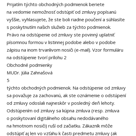
Prijatím týchto obchodných podmienok beriete
na vedomie nemožnosť odstúpiť od zmluvy popísanú
vyššie, vyhlasujete, že ste boli riadne poučení a súhlasíte
s poskytnutím našich služieb za týchto podmienok.
Právo na odstúpenie od zmluvy ste povinný uplatniť
písomnou formou v listinnej podobe alebo v podobe
zápisu na inom trvanlivom nosiči (e-mail). Vzor formuláru
na odstúpenie tvorí prílohu 2
Obchodné podmienky
MUDr. Júlia Zahnašová
5
týchto obchodných podmienok. Na odstúpenie od zmluvy
sa považuje za zachovanú, ak ste oznámenie o odstúpení
od zmluvy odoslali najneskôr v posledný deň lehoty.
Odstúpením od zmluvy sa kúpna zmluva (resp. zmluva
o poskytovaní digitálneho obsahu nedodávaného
na hmotnom nosiči) ruší od začiatku. Zákazník môže
odstúpiť aj len vo vzťahu k časti predmetu zmluvy (ak