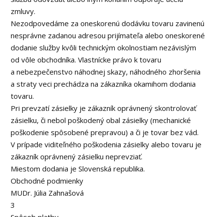
zmluvy.
Nezodpovedáme za oneskorenú dodávku tovaru zavinenú
nesprávne zadanou adresou prijímateľa alebo oneskorené
dodanie služby kvôli technickým okolnostiam nezávislým
od vôle obchodníka. Vlastnícke právo k tovaru
a nebezpečenstvo náhodnej skazy, náhodného zhoršenia
a straty veci prechádza na zákazníka okamihom dodania
tovaru.
Pri prevzatí zásielky je zákazník oprávnený skontrolovať
zásielku, či nebol poškodený obal zásielky (mechanické
poškodenie spôsobené prepravou) a či je tovar bez vád.
V prípade viditeľného poškodenia zásielky alebo tovaru je
zákazník oprávnený zásielku neprevziať.
Miestom dodania je Slovenská republika.
Obchodné podmienky
MUDr. Júlia Zahnašová
3